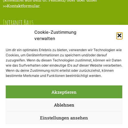
>>Kontaktformular.
Intranet Balls
Cookie-Zustimmung
LINK zum Intranet
verwalten
Um dir ein optimales Erlebnis zu bieten, verwenden wir Technologien wie
Adresse
Cookies, um Geräteinformationen zu speichern und/oder darauf
zuzugreifen. Wenn du diesen Technologien zustimmst, können wir Daten
wie das Surfverhalten oder eindeutige IDs auf dieser Website verarbeiten.
B.A.L.L.S. Management KG
Wenn du deine Zustimmung nicht erteilst oder zurückziehst, können
Osterhofener Str. 12
bestimmte Merkmale und Funktionen beeinträchtigt werden.
93055 Regensburg
Akzeptieren
HOTLINE 0800 - 840 84 84
kossak@balls-management.de
Ablehnen
Copyright 2022 B.A.L.L.S. Management KG
Einstellungen ansehen